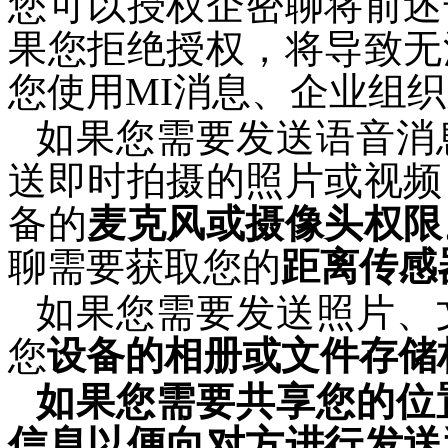
您可以授权
企密聊
将
前述
果
您拒绝
授权，将导致无
您使用
MI
消息、企业组织
如果您需要发送语音消
送即时拍摄的照片或视频
备
的
麦克风或摄像头权限
聊
需要
获取您的
距离传感
如果您需要发送照片、
您
设备
的相册或文件存储
如果您需要共享您的位
信息
以便向对方进行发送